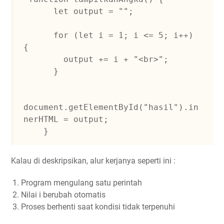
      let output = "";

      for (let i = 1; i <= 5; i++) 
{

        output += i + "<br>";

      }

document.getElementById("hasil").in
nerHTML = output;

Kalau di deskripsikan, alur kerjanya seperti ini :
Program mengulang satu perintah
Nilai i berubah otomatis
Proses berhenti saat kondisi tidak terpenuhi